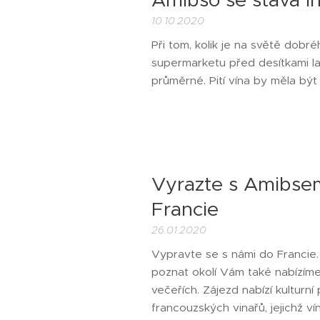
10.10.2020
Při tom, kolik je na světě dobré
supermarketu před desítkami la
průměrné. Pití vína by měla bý
Vyrazte s Amibse
Francie
26.01.2020
Vypravte se s námi do Francie
poznat okolí Vám také nabízíme 
večeřích. Zájezd nabízí kulturn
francouzských vinařů, jejichž v