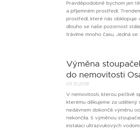
Pravděpodobně bychom jen těžk
a příjemném prostředí. Trende
prostředí, které nás obklopuje v
dlouho se naše pozornost stále 
trávíme mnoho času. Jedná se z
Výměna stoupaček
do nemovitosti O
05.10.2018
V nemovitosti, kterou pečlivě sp
kterému děkujeme za udělený so
nedávnem dokončili výměnu odp
nekončila. S výměnou stoupaček 
instalaci ultrazvukových vodom