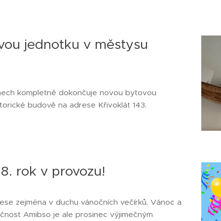
vou jednotku v městysu
nech kompletně dokončuje novou bytovou
storické budově na adrese Křivoklát 143.
 8. rok v provozu!
nese zejména v duchu vánočních večírků, Vánoc a
lečnost Amibso je ale prosinec výjimečným