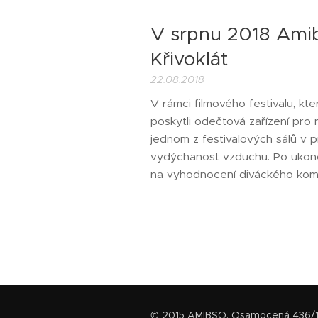
V srpnu 2018 Amib
Křivoklát
22.08.2018
V rámci filmového festivalu, kt
poskytli odečtová zařízení pro 
jednom z festivalových sálů v 
vydýchanost vzduchu. Po ukonče
na vyhodnocení diváckého komf
© 2015 AMIBSO. Osamocená 436/16