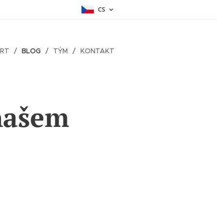
CS
ART
BLOG
TÝM
KONTAKT
 našem